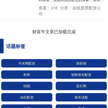
息。已然 87 岁高龄的这位画坛泰斗，岁
查看：
218
分类：
在线股票配资公
月并未....
司
财富牛文章已加载完成
话题标签
牛米网配资
美联储
利率
智财资本配资
特朗
富灯网
永旺配资
泰禾优配