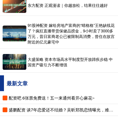
东方配资 正观漫读｜你越放松，结果往往越好
91股神配资 嫁给房地产富商的“晴格格”王艳缺线花
了？疯狂直播带货保健品捞金，9小时卖了3000多
万元，昔日富商老公已被限制高消费，曾住在故宫
附近的亿元豪宅中
大盛策略 资本市场高水平制度型开放蹄疾步稳 中
国资产吸引力不断增强
最新文章
配资吧 6张票免费送！五一来通州看开心麻花~
盛鹏配资 谈7年恋爱还不结婚？吴昕郑凯恋情曝光，难怪她看不上杜海涛