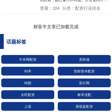
空调，但穿着咖啡色套装，颇有些白领范
查看：
224
分类：
配资行业排名
的新科斯....
财富牛文章已加载完成
话题标签
牛米网配资
美联储
利率
智财资本配资
特朗
富灯网
永旺配资
泰禾优配
上涨
唐股盈配资