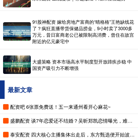
91股神配资 嫁给房地产富商的“晴格格”王艳缺线花
了？疯狂直播带货保健品捞金，9小时卖了3000多
万元，昔日富商老公已被限制高消费，曾住在故宫
附近的亿元豪宅中
大盛策略 资本市场高水平制度型开放蹄疾步稳 中
国资产吸引力不断增强
最新文章
配资吧 6张票免费送！五一来通州看开心麻花~
盛鹏配资 谈7年恋爱还不结婚？吴昕郑凯恋情曝光，难怪她看不上杜海涛
泰安配资 四大核心主播集体出走后，东方甄选便开始波股份激励背后藏着什么