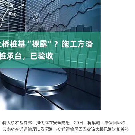
特大桥桩基裸露，担忧存在安全隐患。20日，桥梁施工单位回应称，
床。云南省交通运输厅以及昭通市交通运输局回应称该大桥已通过相关验