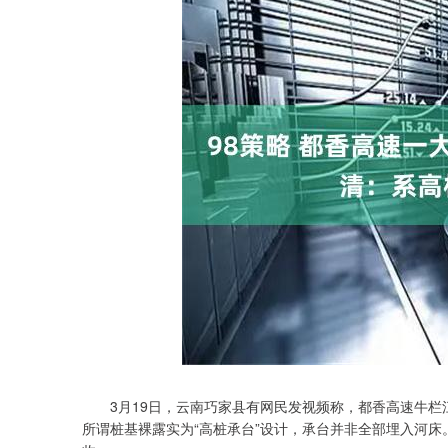
3月19日，云南巧家县有网民发视频称，都香高速牛栏江
所谓桩基裸露实为“高桩承台”设计，承台并非全部埋入河