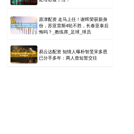
原津配资 走马上任！谢晖荣获新身
份，苏亚雷斯4轮不胜，长春亚泰后
悔吗？_教练席_足球_球员
易云达配资 知情人曝朴智旻宋多恩
已分手多年：两人曾短暂交往