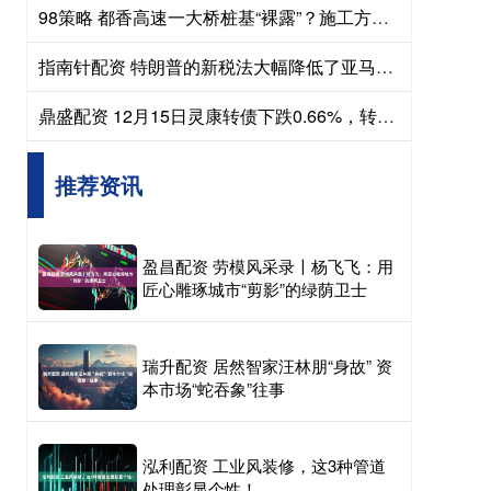
98策略 都香高速一大桥桩基“裸露”？施工方澄清：系高桩承台，已验收
指南针配资 特朗普的新税法大幅降低了亚马逊缴纳的公司税
鼎盛配资 12月15日灵康转债下跌0.66%，转股溢价率69.48%
推荐资讯
盈昌配资 劳模风采录〡杨飞飞：用
匠心雕琢城市“剪影”的绿荫卫士
瑞升配资 居然智家汪林朋“身故” 资
本市场“蛇吞象”往事
泓利配资 工业风装修，这3种管道
处理彰显个性！