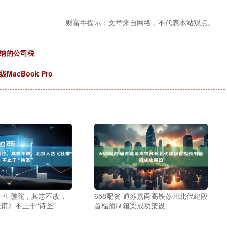
财富牛提示：文章来自网络，不代表本站观点。
纳的公司税
acBook Pro
一生蹉跎，其志不改，
658配资 通苏嘉甬高铁苏州北代建段
甫》不止于“诗圣”
首榀预制箱梁成功架设