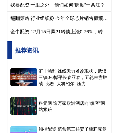
我要配资 千里之外，他们如何“调度”一条江？
翻翻策略 行业组织称 今年全球芯片销售额预计将突破1万亿美元
金牛配资 12月15日凤21转债上涨0.76%，转股溢价率28.32%
推荐资讯
汇丰鸿利 锋线无力难改现状，武汉
三镇0-0憾平长春亚泰，五轮未尝胜
绩_比赛_大将绍尔_压力
科元网 逾万家欧洲酒店向“缤客”网
站索赔
钿楷配资 范曾第三任妻子楠莉究竟