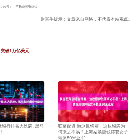
40019号），不构成投资建议。
财富牛提示：文章来自网络，不代表本站观点。
将突破1万亿美元
球银行排名大洗牌, 黑马
联富配资 游泳世锦赛：这枚银牌为
!
何来之不易？上海姑娘唐钱婷获女子
蛙泳50米亚军