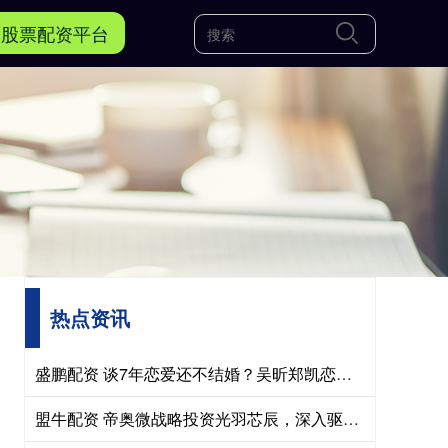
国股票配资平台
热点资讯
盛鹏配资 谈7年恋爱还不结婚？吴昕郑凯恋情曝光，难怪她看不上杜海涛
盟牛配资 帝奥微战略投资光羽芯辰，深入驱动端侧AI上下游合作