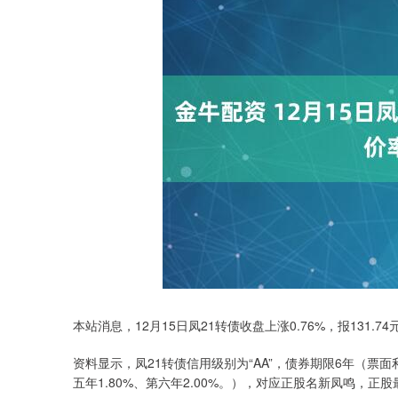
本站消息，12月15日凤21转债收盘上涨0.76%，报131.74
资料显示，凤21转债信用级别为“AA”，债券期限6年（票面利率
五年1.80%、第六年2.00%。），对应正股名新凤鸣，正股最