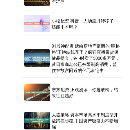
米护盾”
小松配资 科普｜大肠癌肝转移了，
还能手术吗？
91股神配资 嫁给房地产富商的“晴格
格”王艳缺线花了？疯狂直播带货保
健品捞金，9小时卖了3000多万元，
昔日富商老公已被限制高消费，曾
住在故宫附近的亿元豪宅中
东方配资 正观漫读｜你越放松，结
果往往越好
大盛策略 资本市场高水平制度型开
放蹄疾步稳 中国资产吸引力不断增
强