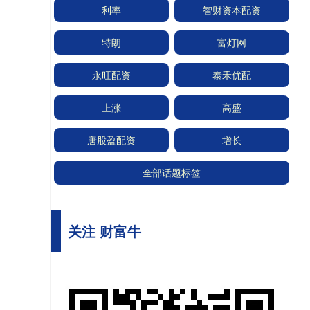
利率
智财资本配资
特朗
富灯网
永旺配资
泰禾优配
上涨
高盛
唐股盈配资
增长
全部话题标签
关注 财富牛