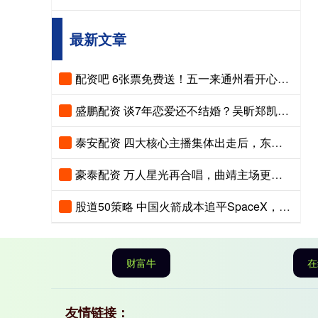
最新文章
配资吧 6张票免费送！五一来通州看开心麻花~
盛鹏配资 谈7年恋爱还不结婚？吴昕郑凯恋情曝光，难怪她看不上杜海涛
泰安配资 四大核心主播集体出走后，东方甄选便开始波股份激励背后藏着什么
豪泰配资 万人星光再合唱，曲靖主场更燃情！滇超曲靖主场合唱曲目征集・第二期火热开启
股道50策略 中国火箭成本追平SpaceX，可回收版砍半，全球商业发射变天了!
财富牛
在
友情链接：